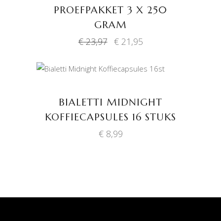
PROEFPAKKET 3 X 250
GRAM
Oorspronkelijke
Huidige
€
23,97
€
21,95
prijs
prijs
was:
is:
€ 23,97.
€ 21,95.
TOEVOEGEN AAN
WINKELWAGEN
BIALETTI MIDNIGHT
KOFFIECAPSULES 16 STUKS
€
8,99