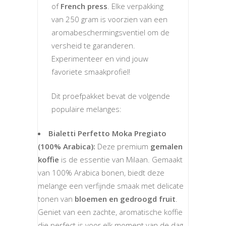
of
French press
. Elke verpakking
van 250 gram is voorzien van een
aromabeschermingsventiel om de
versheid te garanderen.
Experimenteer en vind jouw
favoriete smaakprofiel!
Dit proefpakket bevat de volgende
populaire melanges:
Bialetti Perfetto Moka Pregiato
(100% Arabica):
Deze premium
gemalen
koffie
is de essentie van Milaan. Gemaakt
van 100% Arabica bonen, biedt deze
melange een verfijnde smaak met delicate
tonen van
bloemen en gedroogd fruit
.
Geniet van een zachte, aromatische koffie
die perfect is voor elk moment van de dag.