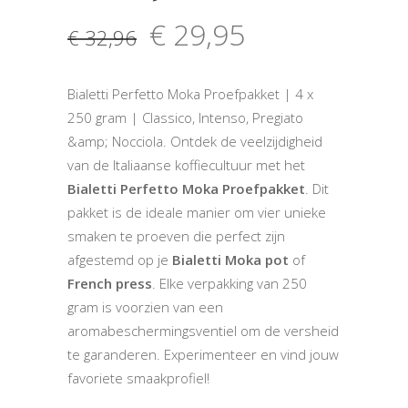
€
29,95
Oorspronkelijke
Huidige
€
32,96
prijs
prijs
was:
is:
€ 32,96.
€ 29,95.
Bialetti Perfetto Moka Proefpakket | 4 x
250 gram | Classico, Intenso, Pregiato
&amp; Nocciola. Ontdek de veelzijdigheid
van de Italiaanse koffiecultuur met het
Bialetti Perfetto Moka Proefpakket
. Dit
pakket is de ideale manier om vier unieke
smaken te proeven die perfect zijn
afgestemd op je
Bialetti Moka pot
of
French press
. Elke verpakking van 250
gram is voorzien van een
aromabeschermingsventiel om de versheid
te garanderen. Experimenteer en vind jouw
favoriete smaakprofiel!