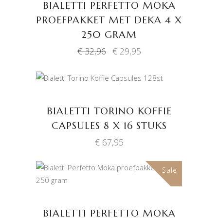
BIALETTI PERFETTO MOKA
PROEFPAKKET MET DEKA 4 X
250 GRAM
Oorspronkelijke
Huidige
€
32,96
€
29,95
prijs
prijs
was:
is:
€ 32,96.
€ 29,95.
TOEVOEGEN AAN
WINKELWAGEN
BIALETTI TORINO KOFFIE
CAPSULES 8 X 16 STUKS
€
67,95
Sale
TOEVOEGEN AAN
WINKELWAGEN
BIALETTI PERFETTO MOKA