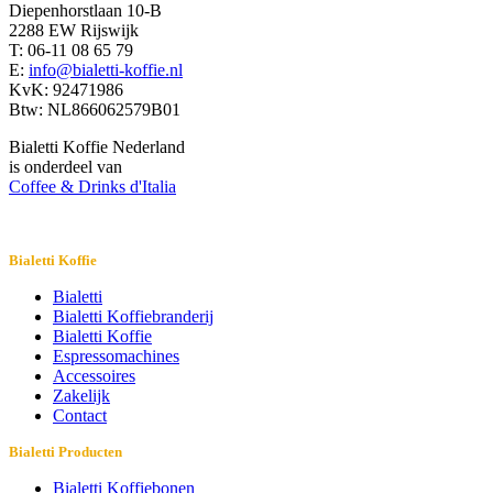
Diepenhorstlaan 10-B
2288 EW Rijswijk
T: 06-11 08 65 79
E:
info@bialetti-koffie.nl
KvK: 92471986
Btw: NL866062579B01
Bialetti Koffie Nederland
is onderdeel van
Coffee & Drinks d'Italia
Bialetti Koffie
Bialetti
Bialetti Koffiebranderij
Bialetti Koffie
Espressomachines
Accessoires
Zakelijk
Contact
Bialetti Producten
Bialetti Koffiebonen