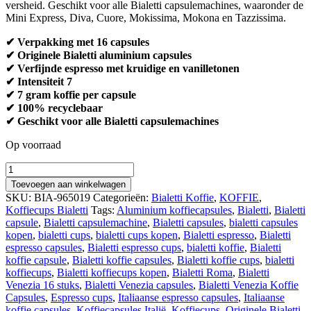
versheid. Geschikt voor alle Bialetti capsulemachines, waaronder de
Mini Express, Diva, Cuore, Mokissima, Mokona en Tazzissima.
✔ Verpakking met 16 capsules
✔ Originele Bialetti aluminium capsules
✔ Verfijnde espresso met kruidige en vanilletonen
✔ Intensiteit 7
✔ 7 gram koffie per capsule
✔ 100% recyclebaar
✔ Geschikt voor alle Bialetti capsulemachines
Op voorraad
Quantity
Toevoegen aan winkelwagen
SKU:
BIA-965019
Categorieën:
Bialetti Koffie
,
KOFFIE
,
Koffiecups Bialetti
Tags:
Aluminium koffiecapsules
,
Bialetti
,
Bialetti
capsule
,
Bialetti capsulemachine
,
Bialetti capsules
,
bialetti capsules
kopen
,
bialetti cups
,
bialetti cups kopen
,
Bialetti espresso
,
Bialetti
espresso capsules
,
Bialetti espresso cups
,
bialetti koffie
,
Bialetti
koffie capsule
,
Bialetti koffie capsules
,
Bialetti koffie cups
,
bialetti
koffiecups
,
Bialetti koffiecups kopen
,
Bialetti Roma
,
Bialetti
Venezia 16 stuks
,
Bialetti Venezia capsules
,
Bialetti Venezia Koffie
Capsules
,
Espresso cups
,
Italiaanse espresso capsules
,
Italiaanse
koffie capsules
,
Koffiecapsules Italië
,
Koffiecups
,
Originele Bialetti