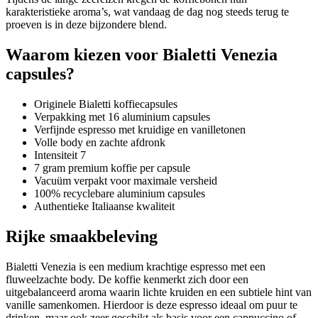
karakteristieke aroma’s, wat vandaag de dag nog steeds terug te
proeven is in deze bijzondere blend.
Waarom kiezen voor Bialetti Venezia
capsules?
Originele Bialetti koffiecapsules
Verpakking met 16 aluminium capsules
Verfijnde espresso met kruidige en vanilletonen
Volle body en zachte afdronk
Intensiteit 7
7 gram premium koffie per capsule
Vacuüm verpakt voor maximale versheid
100% recyclebare aluminium capsules
Authentieke Italiaanse kwaliteit
Rijke smaakbeleving
Bialetti Venezia is een medium krachtige espresso met een
fluweelzachte body. De koffie kenmerkt zich door een
uitgebalanceerd aroma waarin lichte kruiden en een subtiele hint van
vanille samenkomen. Hierdoor is deze espresso ideaal om puur te
drinken, maar ook zeer geschikt als basis voor een cappuccino of