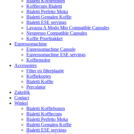
Bialetti Koffiebonen
Koffiecups Bialetti
Bialetti Perfetto Moka
Bialetti Gemalen Koffie
Bialetti ESE servings
Lavazza A Modo Mio Compatible Capsules
Nespresso Compatible Capsules
Koffie Proefpakket
Espressomachine
Espressomachine Capsule
Espressomachine ESE servings
Koffiemolen
Accessoires
Filter en filterplaatje
Koffiekopjes
Bialetti Koffie
Percolator
Zakelijk
Contact
Winkel
Bialetti Koffiebonen
Bialetti Koffiecups
Bialetti Perfetto Moka
Bialetti Gemalen Koffie
Bialetti ESE servings