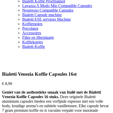
Bialetti Koffie Proefpakket
Lavazza A Modo Mio Compatible Capsules
Nespresso Compatible Capsules
Bialetti Capsule machine
Bialetti ESE servings Machine
Koffiemolen
Percolator
Accessoires
Filter en filterplaatje
Koffiekopjes
Bialetti Koffie
Bialetti Venezia Koffie Capsules 16st
€
8,99
Geniet van de authentieke smaak van Italië met de Bialetti
Venezia Koffie Capsules 16 stuks.
Deze originele Bialetti
aluminium capsules bieden een verfijnde espresso met een volle
body, kruidige aroma’s en subtiele vanilletonen. Elke capsule bevat
7 gram premium koffie en is vacuüm verpakt voor maximale