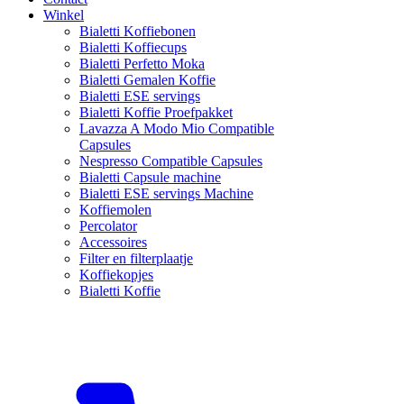
Winkel
Bialetti Koffiebonen
Bialetti Koffiecups
Bialetti Perfetto Moka
Bialetti Gemalen Koffie
Bialetti ESE servings
Bialetti Koffie Proefpakket
Lavazza A Modo Mio Compatible
Capsules
Nespresso Compatible Capsules
Bialetti Capsule machine
Bialetti ESE servings Machine
Koffiemolen
Percolator
Accessoires
Filter en filterplaatje
Koffiekopjes
Bialetti Koffie