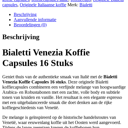
capsules
,
Originele Italiaanse koffie
Merk:
Bialetti
Beschrijving
Aanvullende informatie
Beoordelingen (0)
Beschrijving
Bialetti Venezia Koffie
Capsules 16 Stuks
Geniet thuis van de authentieke smaak van Italië met de
Bialetti
Venezia Koffie Capsules 16 stuks
. Deze originele Bialetti
koffiecapsules combineren een verfijnde melange van hoogwaardige
Arabica- en Robustabonen met een zachte, volle body en subtiele
tonen van kruiden en vanille. Het resultaat is een elegante espresso
met een uitgebalanceerde smaak die doet denken aan de rijke
koffiegeschiedenis van Venetië.
De melange is geïnspireerd op de historische handelsroutes van
Venetië, waar eeuwenlang koffie uit het Oosten werd aangevoerd.
Tijdens de lange zeereizen kregen de koffiebonen hun