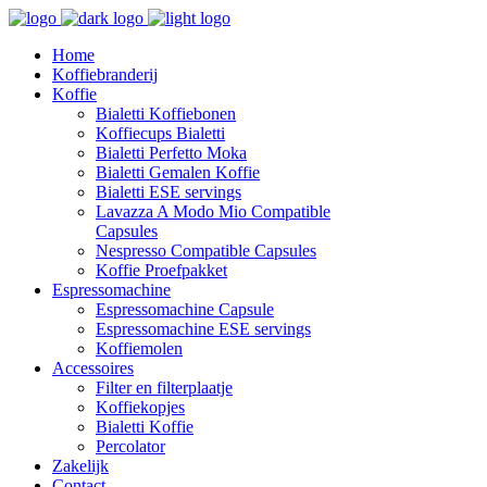
Home
Koffiebranderij
Koffie
Bialetti Koffiebonen
Koffiecups Bialetti
Bialetti Perfetto Moka
Bialetti Gemalen Koffie
Bialetti ESE servings
Lavazza A Modo Mio Compatible
Capsules
Nespresso Compatible Capsules
Koffie Proefpakket
Espressomachine
Espressomachine Capsule
Espressomachine ESE servings
Koffiemolen
Accessoires
Filter en filterplaatje
Koffiekopjes
Bialetti Koffie
Percolator
Zakelijk
Contact