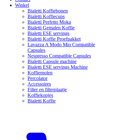
Winkel
Bialetti Koffiebonen
Bialetti Koffiecups
Bialetti Perfetto Moka
Bialetti Gemalen Koffie
Bialetti ESE servings
Bialetti Koffie Proefpakket
Lavazza A Modo Mio Compatible
Capsules
Nespresso Compatible Capsules
Bialetti Capsule machine
Bialetti ESE servings Machine
Koffiemolen
Percolator
Accessoires
Filter en filterplaatje
Koffiekopjes
Bialetti Koffie