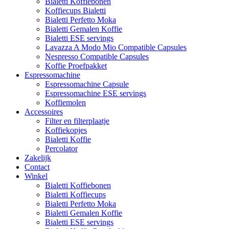
Bialetti Koffiebonen
Koffiecups Bialetti
Bialetti Perfetto Moka
Bialetti Gemalen Koffie
Bialetti ESE servings
Lavazza A Modo Mio Compatible Capsules
Nespresso Compatible Capsules
Koffie Proefpakket
Espressomachine
Espressomachine Capsule
Espressomachine ESE servings
Koffiemolen
Accessoires
Filter en filterplaatje
Koffiekopjes
Bialetti Koffie
Percolator
Zakelijk
Contact
Winkel
Bialetti Koffiebonen
Bialetti Koffiecups
Bialetti Perfetto Moka
Bialetti Gemalen Koffie
Bialetti ESE servings