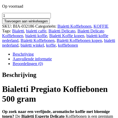
Op voorraad
Quantity
Toevoegen aan winkelwagen
SKU:
BIA-032186
Categorieën:
Bialetti Koffiebonen
,
KOFFIE
Tags:
Bialetti
,
bialetti caffe
,
Bialetti Delicato
,
Bialetti Delicato
Koffiebonen
,
bialetti koffie
,
Bialetti Koffie kopen
,
bialetti koffie
nederland
,
Bialetti Koffiebonen
,
Bialetti Koffiebonen kopen
,
bialetti
nederland
,
bialetti winkel
,
koffie
,
koffiebonen
Beschrijving
Aanvullende informatie
Beoordelingen (0)
Beschrijving
Bialetti Pregiato Koffiebonen
500 gram
Op zoek naar een verfijnde, aromatische koffie met bloemige
tonen?
De
Bialetti Esperto Delicato
Koffiebonen is een premium