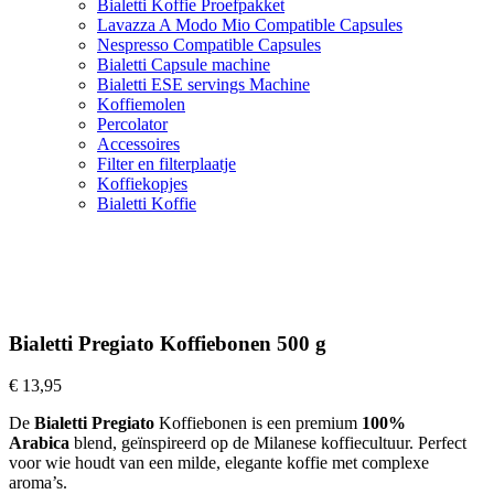
Bialetti Koffie Proefpakket
Lavazza A Modo Mio Compatible Capsules
Nespresso Compatible Capsules
Bialetti Capsule machine
Bialetti ESE servings Machine
Koffiemolen
Percolator
Accessoires
Filter en filterplaatje
Koffiekopjes
Bialetti Koffie
Bialetti Pregiato Koffiebonen 500 g
€
13,95
De
Bialetti Pregiato
Koffiebonen is een premium
100%
Arabica
blend, geïnspireerd op de Milanese koffiecultuur. Perfect
voor wie houdt van een milde, elegante koffie met complexe
aroma’s.