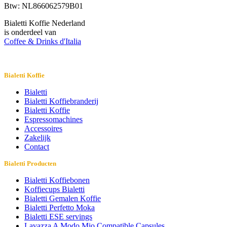
Btw: NL866062579B01
Bialetti Koffie Nederland
is onderdeel van
Coffee & Drinks d'Italia
Bialetti Koffie
Bialetti
Bialetti Koffiebranderij
Bialetti Koffie
Espressomachines
Accessoires
Zakelijk
Contact
Bialetti Producten
Bialetti Koffiebonen
Koffiecups Bialetti
Bialetti Gemalen Koffie
Bialetti Perfetto Moka
Bialetti ESE servings
Lavazza A Modo Mio Compatible Capsules