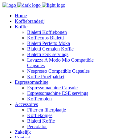
Home
Koffiebranderij
Koffie
Bialetti Koffiebonen
Koffiecups Bialetti
Bialetti Perfetto Moka
Bialetti Gemalen Koffie
Bialetti ESE servings
Lavazza A Modo Mio Compatible
Capsules
Nespresso Compatible Capsules
Koffie Proefpakket
Espressomachine
Espressomachine Capsule
Espressomachine ESE servings
Koffiemolen
Accessoires
Filter en filterplaatje
Koffiekopjes
Bialetti Koffie
Percolator
Zakelijk
Contact