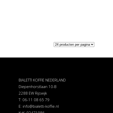
BIALETTI KOFFIE NEDERLAND
Diepenhorstlaan 10-B
2288 EW Rijswijk
T: 06-11 08 65 79
E:
info@bialetti-koffie.nl
KvK: 92471986