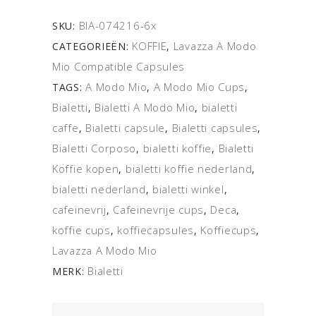
BIA-074216-6x
SKU:
KOFFIE
Lavazza A Modo
CATEGORIEËN:
,
Mio Compatible Capsules
A Modo Mio
A Modo Mio Cups
TAGS:
,
,
Bialetti
Bialetti A Modo Mio
bialetti
,
,
caffe
Bialetti capsule
Bialetti capsules
,
,
,
Bialetti Corposo
bialetti koffie
Bialetti
,
,
Koffie kopen
bialetti koffie nederland
,
,
bialetti nederland
bialetti winkel
,
,
cafeïnevrij
Cafeïnevrije cups
Deca
,
,
,
koffie cups
koffiecapsules
Koffiecups
,
,
,
Lavazza A Modo Mio
Bialetti
MERK: