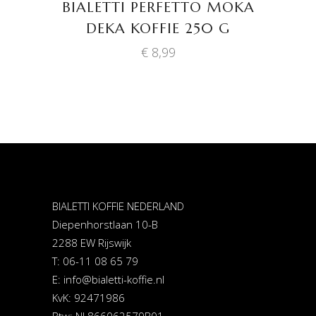
BIALETTI PERFETTO MOKA
DEKA KOFFIE 250 G
€
8,99
BIALETTI KOFFIE NEDERLAND
Diepenhorstlaan 10-B
2288 EW Rijswijk
T: 06-11 08 65 79
E:
info@bialetti-koffie.nl
KvK: 92471986
Btw: NL866062579B01