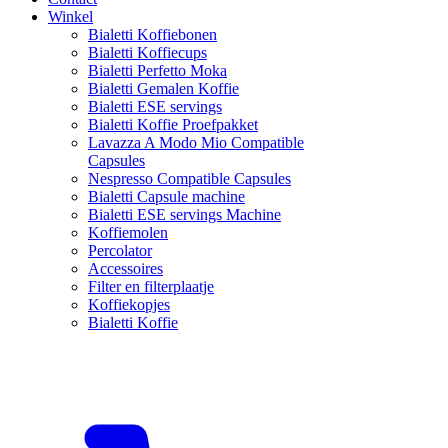
Winkel
Bialetti Koffiebonen
Bialetti Koffiecups
Bialetti Perfetto Moka
Bialetti Gemalen Koffie
Bialetti ESE servings
Bialetti Koffie Proefpakket
Lavazza A Modo Mio Compatible
Capsules
Nespresso Compatible Capsules
Bialetti Capsule machine
Bialetti ESE servings Machine
Koffiemolen
Percolator
Accessoires
Filter en filterplaatje
Koffiekopjes
Bialetti Koffie