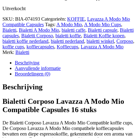
Uitverkocht
SKU:
BIA-074193
Categorieën:
KOFFIE
,
Lavazza A Modo Mio
Compatible Capsules
Tags:
A Modo Mio
,
A Modo Mio Cups
,
Bialetti
,
Bialetti A Modo Mio
,
bialetti caffe
,
Bialetti capsule
,
Bialetti
capsules
,
Bialetti Corposo
,
bialetti koffie
,
Bialetti Koffie kopen
,
bialetti koffie nederland
,
bialetti nederland
,
bialetti winkel
,
Corposo
,
koffie cups
,
koffiecapsules
,
Koffiecups
,
Lavazza A Modo Mio
Merk:
Bialetti
Beschrijving
Aanvullende informatie
Beoordelingen (0)
Beschrijving
Bialetti Corposo Lavazza A Modo Mio
Compatible Capsules 16 stuks
De Bialetti Corposo Lavazza A Modo Mio Compatible koffie cups,
De Corposo Lavazza A Modo Mio compatibele koffiecapsules
bevatten een diepe espressokoffie, gekenmerkt door een aroma van