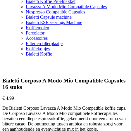
Bialetti Koffie Proefpakket
Lavazza A Modo Mio Compatible Capsules
Nespresso Compatible Capsules
Bialetti Capsule machine
Bialetti ESE servings Machine
Koffiemolen
Percolator
Accessoires
Filter en filterplaatje
Koffiekopjes
Bialetti Koffie
Bialetti Corposo A Modo Mio Compatible Capsules
16 stuks
€
4,99
De Bialetti Corposo Lavazza A Modo Mio Compatible koffie cups,
De Corposo Lavazza A Modo Mio compatibele koffiecapsules
bevatten een diepe espressokoffie, gekenmerkt door een aroma van
bittere cacao. De ontmoeting tussen arabica en robusta zorgt voor
een aanhoudende en evenwichtige mix in het kopje.