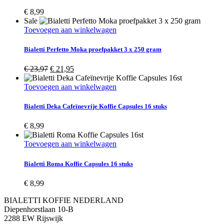
€
8,99
Sale
Toevoegen aan winkelwagen
Bialetti Perfetto Moka proefpakket 3 x 250 gram
Oorspronkelijke
Huidige
€
23,97
€
21,95
prijs
prijs
was:
is:
Toevoegen aan winkelwagen
€ 23,97.
€ 21,95.
Bialetti Deka Cafeïnevrije Koffie Capsules 16 stuks
€
8,99
Toevoegen aan winkelwagen
Bialetti Roma Koffie Capsules 16 stuks
€
8,99
BIALETTI KOFFIE NEDERLAND
Diepenhorstlaan 10-B
2288 EW Rijswijk