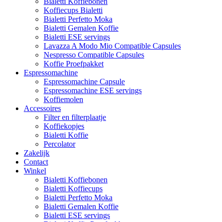
Bialetti Koffiebonen
Koffiecups Bialetti
Bialetti Perfetto Moka
Bialetti Gemalen Koffie
Bialetti ESE servings
Lavazza A Modo Mio Compatible Capsules
Nespresso Compatible Capsules
Koffie Proefpakket
Espressomachine
Espressomachine Capsule
Espressomachine ESE servings
Koffiemolen
Accessoires
Filter en filterplaatje
Koffiekopjes
Bialetti Koffie
Percolator
Zakelijk
Contact
Winkel
Bialetti Koffiebonen
Bialetti Koffiecups
Bialetti Perfetto Moka
Bialetti Gemalen Koffie
Bialetti ESE servings