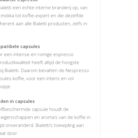
Bialetti een echte interne branderij op, van
 mokka tot koffie-expert en die dezelfde
inherent aan alle Bialetti producten, zelfs in
patibele capsules
voor een intense en romige espresso
oductkwaliteit heeft altijd de hoogste
 bij Bialetti. Daarom bevatten de Nespresso
ules koffie, voor een intens en vol
kopje.
den in capsules
elfbeschermde capsule houdt de
 eigenschappen en aroma’s van de koffie in
ijd onveranderd. Bialetti’s toewijding aan
aat door.