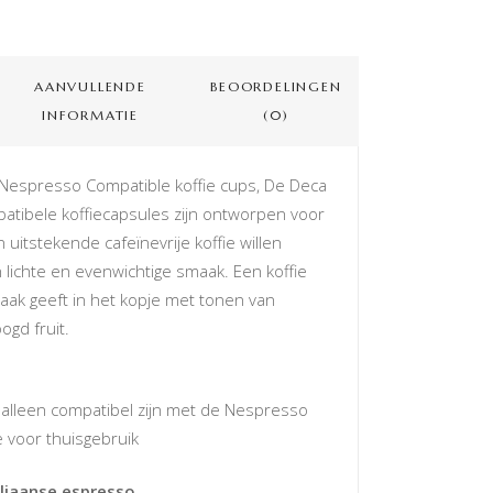
AANVULLENDE
BEOORDELINGEN
INFORMATIE
(0)
a Nespresso Compatible koffie cups, De Deca
tibele koffiecapsules zijn ontworpen voor
uitstekende cafeïnevrije koffie willen
lichte en evenwichtige smaak. Een koffie
aak geeft in het kopje met tonen van
gd fruit.
 alleen compatibel zijn met de Nespresso
 voor thuisgebruik
aliaanse espresso