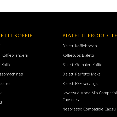
LETTI KOFFIE
BIALETTI PRODUCT
i
Bialetti Koffiebonen
i Koffiebranderij
Koffiecups Bialetti
i Koffie
Bialetti Gemalen Koffie
ssomachines
Bialetti Perfetto Moka
soires
Bialetti ESE servings
k
Lavazza A Modo Mio Compatib
Capsules
ct
Nespresso Compatible Capsul