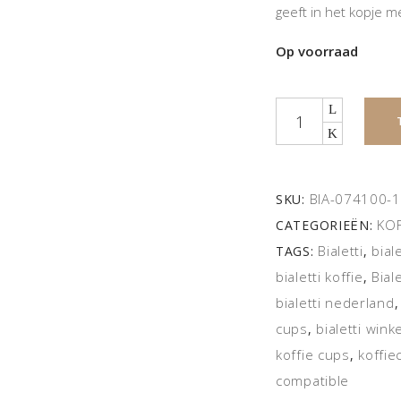
geeft in het kopje m
Op voorraad
Quantity
BIA-074100-
SKU:
KOF
CATEGORIEËN:
Bialetti
bial
TAGS:
,
bialetti koffie
Bial
,
bialetti nederland
cups
bialetti winke
,
koffie cups
koffie
,
compatible