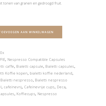
et tonen van granen en gedroogd fruit.
TOEVOEGEN AAN WINKELWAGEN
10x
FIE
Nespresso Compatible Capsules
,
etti caffe
Bialetti capsule
Bialetti capsules
,
,
,
etti Koffie kopen
bialetti koffie nederland
,
,
Bialetti nespresso
Bialetti nespresso
,
,
l
cafeïnevrij
Cafeïnevrije cups
Deca
,
,
,
,
capsules
Koffiecups
Nespresso
,
,