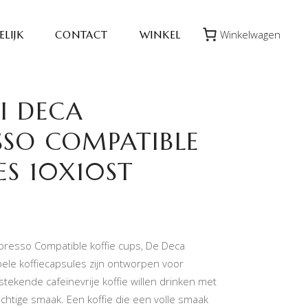
Winkelwagen
LIJK
CONTACT
WINKEL
TI DECA
SSO COMPATIBLE
ES 10X10ST
spresso Compatible koffie cups, De Deca
le koffiecapsules zijn ontworpen voor
tekende cafeïnevrije koffie willen drinken met
chtige smaak. Een koffie die een volle smaak