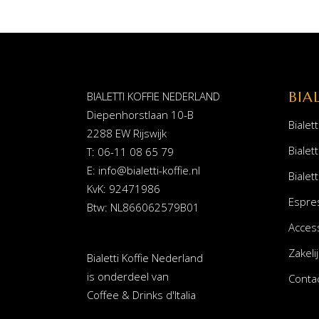
BIA
BIALETTI KOFFIE NEDERLAND
Diepenhorstlaan 10-B
Bialett
2288 EW Rijswijk
Bialett
T: 06-11 08 65 79
E:
info@bialetti-koffie.nl
Bialett
KvK: 92471986
Espre
Btw: NL866062579B01
Acces
Zakelij
Bialetti Koffie Nederland
is onderdeel van
Conta
Coffee & Drinks d'Italia