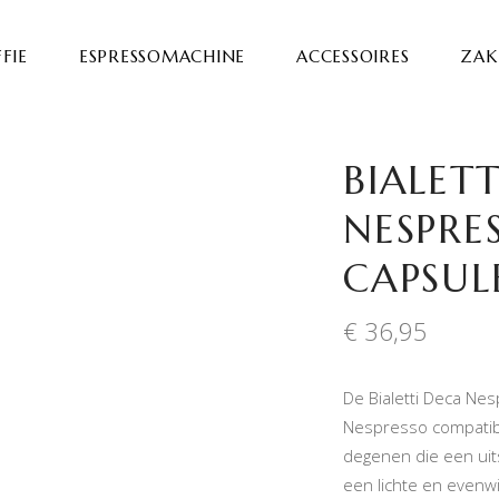
FIE
ESPRESSOMACHINE
ACCESSOIRES
ZAKE
BIALET
NESPRE
CAPSUL
€
36,95
De Bialetti Deca Ne
Nespresso compatibe
degenen die een uits
een lichte en evenwi