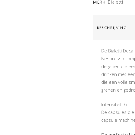
Bialetti
MERK:
BESCHRIJVING
De Bialetti Dec
Nespresso compa
degenen die een 
drinken met een 
die een volle sm
granen en gedroo
Intensiteit: 6
De capsules die
capsule machine
De perfecte It