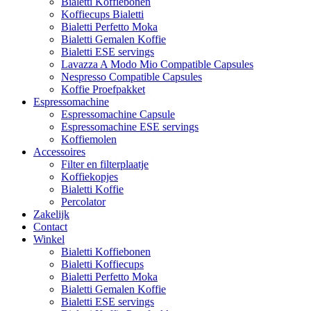
Bialetti Koffiebonen
Koffiecups Bialetti
Bialetti Perfetto Moka
Bialetti Gemalen Koffie
Bialetti ESE servings
Lavazza A Modo Mio Compatible Capsules
Nespresso Compatible Capsules
Koffie Proefpakket
Espressomachine
Espressomachine Capsule
Espressomachine ESE servings
Koffiemolen
Accessoires
Filter en filterplaatje
Koffiekopjes
Bialetti Koffie
Percolator
Zakelijk
Contact
Winkel
Bialetti Koffiebonen
Bialetti Koffiecups
Bialetti Perfetto Moka
Bialetti Gemalen Koffie
Bialetti ESE servings