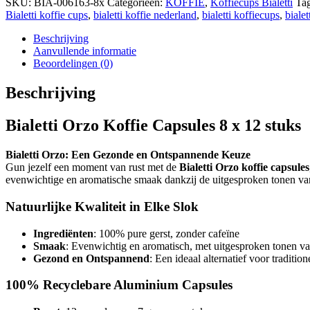
SKU:
BIA-006163-8x
Categorieën:
KOFFIE
,
Koffiecups Bialetti
Ta
Bialetti koffie cups
,
bialetti koffie nederland
,
bialetti koffiecups
,
bialet
Beschrijving
Aanvullende informatie
Beoordelingen (0)
Beschrijving
Bialetti Orzo Koffie Capsules 8 x 12 stuks
Bialetti Orzo: Een Gezonde en Ontspannende Keuze
Gun jezelf een moment van rust met de
Bialetti Orzo koffie capsules
evenwichtige en aromatische smaak dankzij de uitgesproken tonen va
Natuurlijke Kwaliteit in Elke Slok
Ingrediënten
: 100% pure gerst, zonder cafeïne
Smaak
: Evenwichtig en aromatisch, met uitgesproken tonen v
Gezond en Ontspannend
: Een ideaal alternatief voor tradition
100% Recyclebare Aluminium Capsules