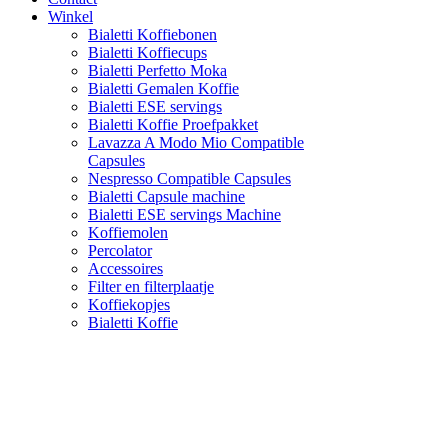
Winkel
Bialetti Koffiebonen
Bialetti Koffiecups
Bialetti Perfetto Moka
Bialetti Gemalen Koffie
Bialetti ESE servings
Bialetti Koffie Proefpakket
Lavazza A Modo Mio Compatible
Capsules
Nespresso Compatible Capsules
Bialetti Capsule machine
Bialetti ESE servings Machine
Koffiemolen
Percolator
Accessoires
Filter en filterplaatje
Koffiekopjes
Bialetti Koffie