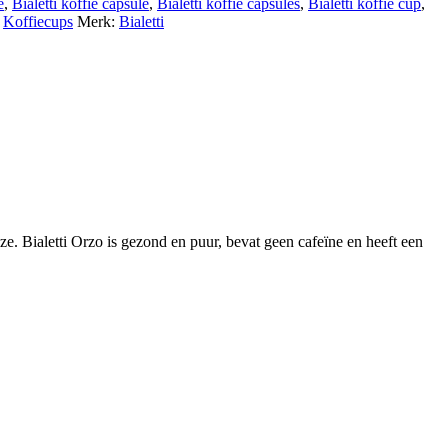
e
,
Bialetti koffie capsule
,
Bialetti koffie capsules
,
Bialetti koffie cup
,
,
Koffiecups
Merk:
Bialetti
ze. Bialetti Orzo is gezond en puur, bevat geen cafeïne en heeft een