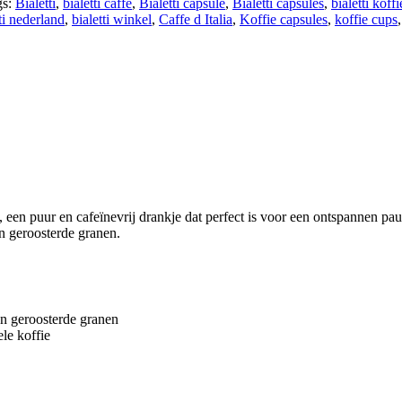
gs:
Bialetti
,
bialetti caffe
,
Bialetti capsule
,
Bialetti capsules
,
bialetti koffi
ti nederland
,
bialetti winkel
,
Caffe d Italia
,
Koffie capsules
,
koffie cups
, een puur en cafeïnevrij drankje dat perfect is voor een ontspannen pau
n geroosterde granen.
an geroosterde granen
ele koffie