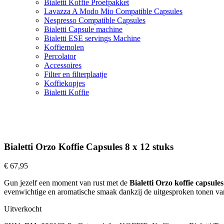
Bialetti Koffie Proefpakket
Lavazza A Modo Mio Compatible Capsules
Nespresso Compatible Capsules
Bialetti Capsule machine
Bialetti ESE servings Machine
Koffiemolen
Percolator
Accessoires
Filter en filterplaatje
Koffiekopjes
Bialetti Koffie
Bialetti Orzo Koffie Capsules 8 x 12 stuks
€
67,95
Gun jezelf een moment van rust met de
Bialetti Orzo koffie capsules
evenwichtige en aromatische smaak dankzij de uitgesproken tonen va
Uitverkocht