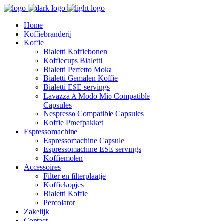
Home
Koffiebranderij
Koffie
Bialetti Koffiebonen
Koffiecups Bialetti
Bialetti Perfetto Moka
Bialetti Gemalen Koffie
Bialetti ESE servings
Lavazza A Modo Mio Compatible
Capsules
Nespresso Compatible Capsules
Koffie Proefpakket
Espressomachine
Espressomachine Capsule
Espressomachine ESE servings
Koffiemolen
Accessoires
Filter en filterplaatje
Koffiekopjes
Bialetti Koffie
Percolator
Zakelijk
Contact