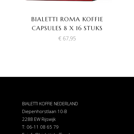
BIALETTI ROMA KOFFIE
CAPSULES 8 X 16 STUKS
€
67,95
BIALETTI KOFFIE NEDERLAND
Diepenhorstlaan 10-B
2288 EW Rijswijk
T: 06-11 08 65 79