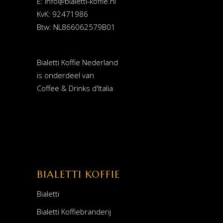
E:
info@bialetti-koffie.nl
KvK: 92471986
Btw: NL866062579B01
Bialetti Koffie Nederland
is onderdeel van
Coffee & Drinks d'Italia
BIALETTI KOFFIE
Bialetti
Bialetti Koffiebranderij