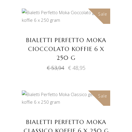
€ 53,94.
€ 48,95.
Sale
TOEVOEGEN AAN
WINKELWAGEN
BIALETTI PERFETTO MOKA
CIOCCOLATO KOFFIE 6 X
250 G
Oorspronkelijke
Huidige
€
53,94
€
48,95
prijs
prijs
was:
is:
€ 53,94.
€ 48,95.
Sale
TOEVOEGEN AAN
WINKELWAGEN
BIALETTI PERFETTO MOKA
CLASSICO KOFFIE 6 X 250 G