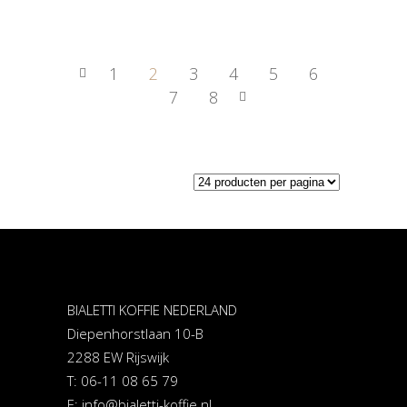
1
2
3
4
5
6
7
8
BIALETTI KOFFIE NEDERLAND
Diepenhorstlaan 10-B
2288 EW Rijswijk
T: 06-11 08 65 79
E:
info@bialetti-koffie.nl