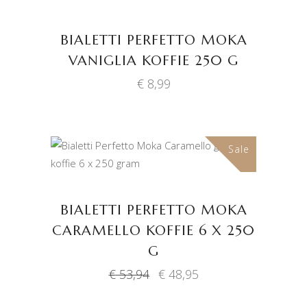
BIALETTI PERFETTO MOKA
VANIGLIA KOFFIE 250 G
€
8,99
Sale
TOEVOEGEN AAN
WINKELWAGEN
BIALETTI PERFETTO MOKA
CARAMELLO KOFFIE 6 X 250
G
Oorspronkelijke
Huidige
€
53,94
€
48,95
prijs
prijs
was:
is: