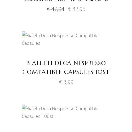
Oorspronkelijke
Huidige
€
47,94
€
42,95
prijs
prijs
was:
is:
€ 47,94.
€ 42,95.
TOEVOEGEN AAN
WINKELWAGEN
BIALETTI DECA NESPRESSO
COMPATIBLE CAPSULES 10ST
€
3,99
TOEVOEGEN AAN
WINKELWAGEN